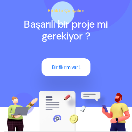
Birlikte Çalışalım
Başarılı bir proje mi
gerekiyor ?
Bir fikrim var !