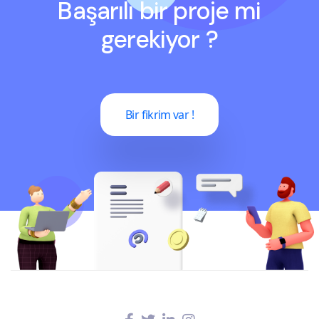
Başarılı bir proje mi
gerekiyor ?
Bir fikrim var !