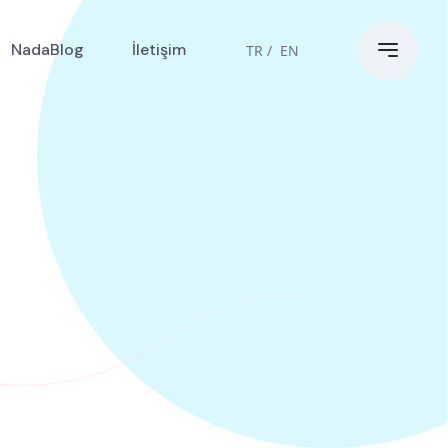
NadaBlog
İletişim
TR /
EN